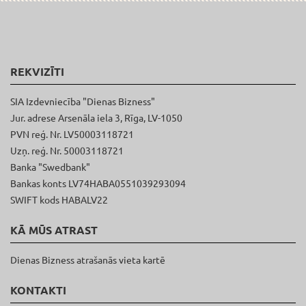
REKVIZĪTI
SIA Izdevniecība "Dienas Bizness"
Jur. adrese Arsenāla iela 3, Rīga, LV-1050
PVN reģ. Nr. LV50003118721
Uzņ. reģ. Nr. 50003118721
Banka "Swedbank"
Bankas konts LV74HABA0551039293094
SWIFT kods HABALV22
KĀ MŪS ATRAST
Dienas Bizness atrašanās vieta kartē
KONTAKTI