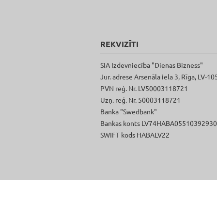
REKVIZĪTI
SIA Izdevniecība "Dienas Bizness"
Jur. adrese Arsenāla iela 3, Rīga, LV-10
PVN reģ. Nr. LV50003118721
Uzņ. reģ. Nr. 50003118721
Banka "Swedbank"
Bankas konts LV74HABA0551039293
SWIFT kods HABALV22