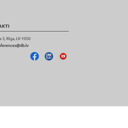
AKTI
a 3, Rīga, LV-1050
nferences@db.lv