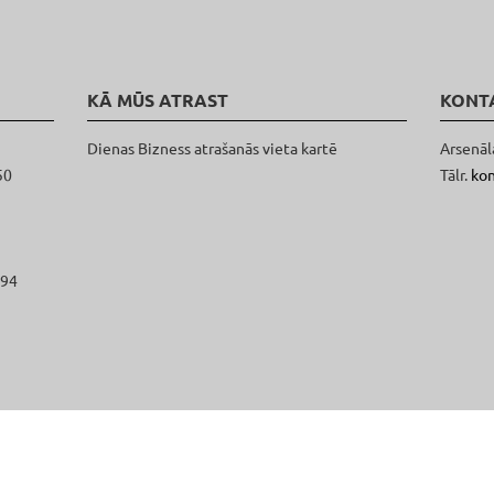
KĀ MŪS ATRAST
KONT
Dienas Bizness atrašanās vieta kartē
Arsenāl
50
Tālr.
ko
094