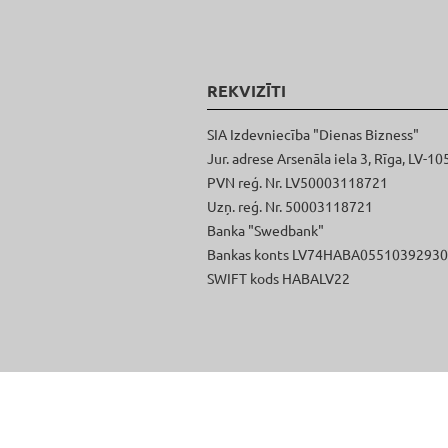
REKVIZĪTI
SIA Izdevniecība "Dienas Bizness"
Jur. adrese Arsenāla iela 3, Rīga, LV-10
PVN reģ. Nr. LV50003118721
Uzņ. reģ. Nr. 50003118721
Banka "Swedbank"
Bankas konts LV74HABA0551039293
SWIFT kods HABALV22