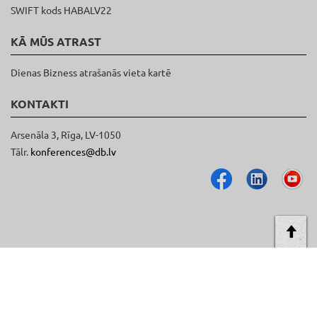
SWIFT kods HABALV22
KĀ MŪS ATRAST
Dienas Bizness atrašanās vieta kartē
KONTAKTI
Arsenāla 3, Rīga, LV-1050
Tālr.
konferences@db.lv
AT