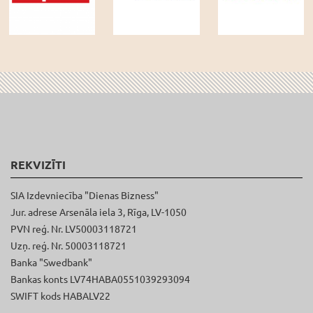
REKVIZĪTI
SIA Izdevniecība "Dienas Bizness"
Jur. adrese Arsenāla iela 3, Rīga, LV-1050
PVN reģ. Nr. LV50003118721
Uzņ. reģ. Nr. 50003118721
Banka "Swedbank"
Bankas konts LV74HABA0551039293094
SWIFT kods HABALV22