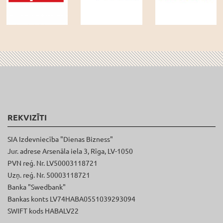
REKVIZĪTI
SIA Izdevniecība "Dienas Bizness"
Jur. adrese Arsenāla iela 3, Rīga, LV-1050
PVN reģ. Nr. LV50003118721
Uzņ. reģ. Nr. 50003118721
Banka "Swedbank"
Bankas konts LV74HABA0551039293094
SWIFT kods HABALV22