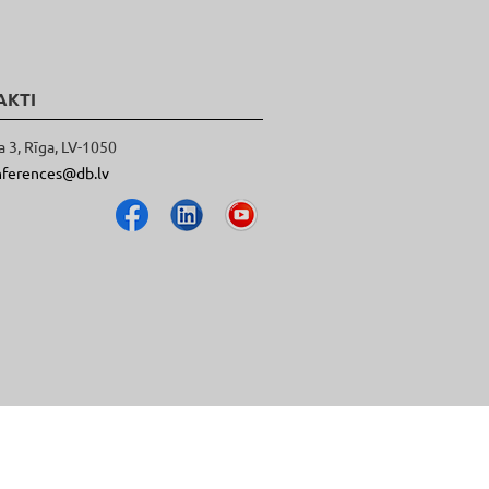
AKTI
a 3, Rīga, LV-1050
nferences@db.lv