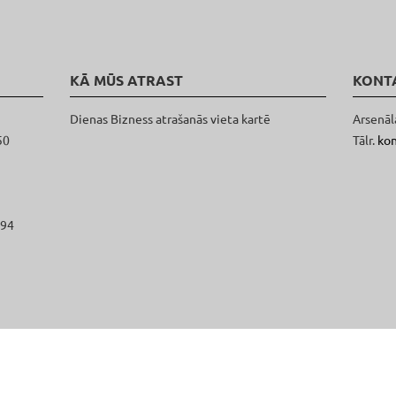
KĀ MŪS ATRAST
KONT
Dienas Bizness atrašanās vieta kartē
Arsenāl
50
Tālr.
ko
094