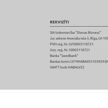
REKVIZĪTI
SIA Izdevniecība "Dienas Bizness"
Jur. adrese Arsenāla iela 3, Rīga, LV-10
PVN reģ. Nr. LV50003118721
Uzņ. reģ. Nr. 50003118721
Banka "Swedbank"
Bankas konts LV74HABA0551039293
SWIFT kods HABALV22