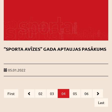
“SPORTA AVĪZES” GADA APTAUJAS PASĀKUMS
05.01.2022
First
02
03
04
05
06
Last