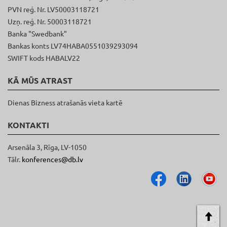
PVN reģ. Nr. LV50003118721
Uzņ. reģ. Nr. 50003118721
Banka "Swedbank"
Bankas konts LV74HABA0551039293094
SWIFT kods HABALV22
KĀ MŪS ATRAST
Dienas Bizness atrašanās vieta kartē
KONTAKTI
Arsenāla 3, Rīga, LV-1050
Tālr.
konferences@db.lv
AT